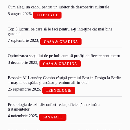
Cum alegi un cadou pentru un iubitor de descoperiri culturale
5 august 2026
/
LIFESTYLE
Top 5 lucruri pe care să le faci pentru a-ți întreține cât mai bine
gazonul
7 septembrie 2023
/
CASA & GRADINA
Optimizarea spațiului de pe hol: cum să profiți de fiecare centimetru
3 decembrie 2023
/
CASA & GRADINA
Bespoke AI Laundry Combo câștigă premiul Best in Design la Berlin
– mașina de spălat și uscător premium all-in-one!
25 septembrie 2025
/
TEHNOLOGIE
Proctologia de azi: disconfort redus, eficiență maximă a
tratamentelor
4 noiembrie 2025
/
SANATATE