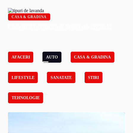
CASA & GRADINA
Cele mai populare 5 tipuri de lavanda
AFACERI
AUTO
CASA & GRADINA
LIFESTYLE
SANATATE
STIRI
TEHNOLOGIE