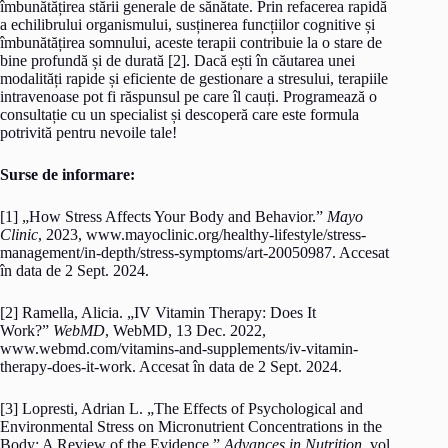
îmbunătățirea stării generale de sănătate. Prin refacerea rapidă
a echilibrului organismului, susținerea funcțiilor cognitive și
îmbunătățirea somnului, aceste terapii contribuie la o stare de
bine profundă și de durată [2]. Dacă ești în căutarea unei
modalități rapide și eficiente de gestionare a stresului, terapiile
intravenoase pot fi răspunsul pe care îl cauți. Programează o
consultație cu un specialist și descoperă care este formula
potrivită pentru nevoile tale!
Surse de informare:
[1] „How Stress Affects Your Body and Behavior.”
Mayo
Clinic
, 2023, www.mayoclinic.org/healthy-lifestyle/stress-
management/in-depth/stress-symptoms/art-20050987. Accesat
în data de 2 Sept. 2024.
‌[2] Ramella, Alicia. „IV Vitamin Therapy: Does It
Work?”
WebMD
, WebMD, 13 Dec. 2022,
www.webmd.com/vitamins-and-supplements/iv-vitamin-
therapy-does-it-work. Accesat în data de 2 Sept. 2024.
‌[3] Lopresti, Adrian L. „The Effects of Psychological and
Environmental Stress on Micronutrient Concentrations in the
Body: A Review of the Evidence.”
Advances in Nutrition
, vol.