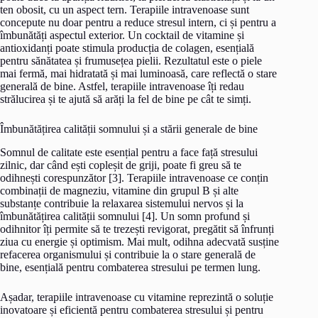
ten obosit, cu un aspect tern. Terapiile intravenoase sunt
concepute nu doar pentru a reduce stresul intern, ci și pentru a
îmbunătăți aspectul exterior. Un cocktail de vitamine și
antioxidanți poate stimula producția de colagen, esențială
pentru sănătatea și frumusețea pielii. Rezultatul este o piele
mai fermă, mai hidratată și mai luminoasă, care reflectă o stare
generală de bine. Astfel, terapiile intravenoase îți redau
strălucirea și te ajută să arăți la fel de bine pe cât te simți.
Îmbunătățirea calității somnului și a stării generale de bine
Somnul de calitate este esențial pentru a face față stresului
zilnic, dar când ești copleșit de griji, poate fi greu să te
odihnești corespunzător [3]. Terapiile intravenoase ce conțin
combinații de magneziu, vitamine din grupul B și alte
substanțe contribuie la relaxarea sistemului nervos și la
îmbunătățirea calității somnului [4]. Un somn profund și
odihnitor îți permite să te trezești revigorat, pregătit să înfrunți
ziua cu energie și optimism. Mai mult, odihna adecvată susține
refacerea organismului și contribuie la o stare generală de
bine, esențială pentru combaterea stresului pe termen lung.
Așadar, terapiile intravenoase cu vitamine reprezintă o soluție
inovatoare și eficientă pentru combaterea stresului și pentru