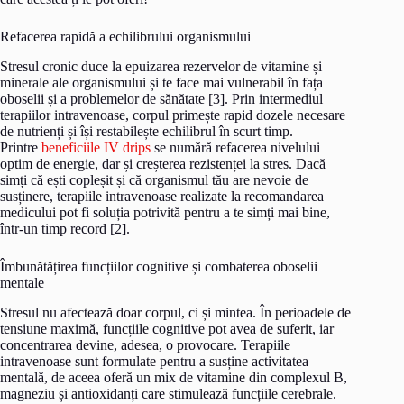
Refacerea rapidă a echilibrului organismului
Stresul cronic duce la epuizarea rezervelor de vitamine și
minerale ale organismului și te face mai vulnerabil în fața
oboselii și a problemelor de sănătate [3]. Prin intermediul
terapiilor intravenoase, corpul primește rapid dozele necesare
de nutrienți și își restabilește echilibrul în scurt timp.
Printre
beneficiile IV drips
se numără refacerea nivelului
optim de energie, dar și creșterea rezistenței la stres. Dacă
simți că ești copleșit și că organismul tău are nevoie de
susținere, terapiile intravenoase realizate la recomandarea
medicului pot fi soluția potrivită pentru a te simți mai bine,
într-un timp record [2].
Îmbunătățirea funcțiilor cognitive și combaterea oboselii
mentale
Stresul nu afectează doar corpul, ci și mintea. În perioadele de
tensiune maximă, funcțiile cognitive pot avea de suferit, iar
concentrarea devine, adesea, o provocare. Terapiile
intravenoase sunt formulate pentru a susține activitatea
mentală, de aceea oferă un mix de vitamine din complexul B,
magneziu și antioxidanți care stimulează funcțiile cerebrale.