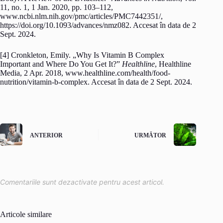
11, no. 1, 1 Jan. 2020, pp. 103–112,
www.ncbi.nlm.nih.gov/pmc/articles/PMC7442351/,
https://doi.org/10.1093/advances/nmz082. Accesat în data de 2
Sept. 2024.
‌[4] Cronkleton, Emily. „Why Is Vitamin B Complex
Important and Where Do You Get It?”
Healthline
, Healthline
Media, 2 Apr. 2018, www.healthline.com/health/food-
nutrition/vitamin-b-complex. Accesat în data de 2 Sept. 2024.
ANTERIOR
URMĂTOR
Comentariile sunt dezactivate pentru acest articol.
Articole similare