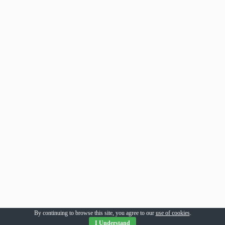
By continuing to browse this site, you agree to our
use of cookies
.
I Understand