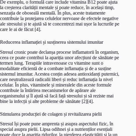
De exemplu, o formulă care include vitamina B12 poate ajuta
la creșterea clarității mentale și poate reduce, în același timp,
senzația de oboseală mentală. În plus, aceste tratamente
contribuie la protejarea celulelor nervoase de efectele negative
ale stresului și te ajută să te concentrezi mai ușor la lucrurile pe
care le ai de făcut [4].
Reducerea inflamației și susținerea sistemului imunitar
Stresul cronic poate declanșa procese inflamatorii în organism,
ceea ce poate contribui la apariția unor afecțiuni de sănătate pe
termen lung. Terapiile intravenoase cu vitamine sunt o
modalitate eficientă de a combate inflamația și de a susține
sistemul imunitar. Acestea conțin adesea antioxidanți puternici,
care neutralizează radicalii liberi și reduc inflamația la nivel
celular. În plus, vitaminele și mineralele din aceste formule
contribuie la întărirea mecanismelor de apărare ale
organismului și îl ajută să facă față stresului și să reziste mai
bine la infecții și alte probleme de sănătate [2][4].
Stimularea producției de colagen și revitalizarea pielii
Stresul își poate pune amprenta și asupra aspectului fizic, în
special asupra pielii. Lipsa odihnei și a nutrienților esențiali
poate duce la apariția ridurilor, la pierderea elasticității și la un